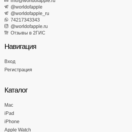
info@worldofapple.ru
@worldofapple
@worldofapple_ru
74217343343
@worldofapple.ru
Отзывы в 2ГИС
Навигация
Вход
Регистрация
Каталог
Mac
iPad
iPhone
Apple Watch