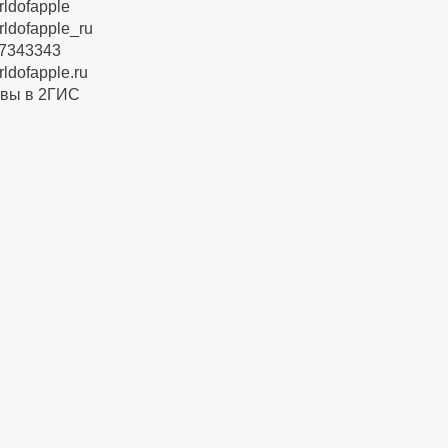
dofapple
dofapple_ru
7343343
dofapple.ru
вы в 2ГИС