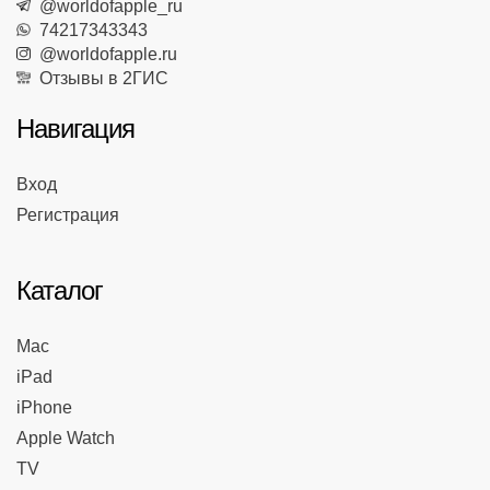
@worldofapple_ru
74217343343
@worldofapple.ru
Отзывы в 2ГИС
Навигация
Вход
Регистрация
Каталог
Mac
iPad
iPhone
Apple Watch
TV