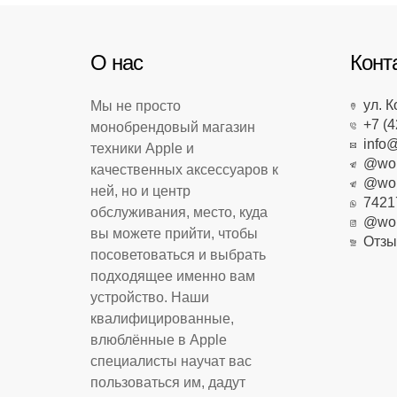
О нас
Конт
ул. К
Мы не просто
+7 (4
монобрендовый магазин
info@
техники Apple и
@worl
качественных аксессуаров к
@worl
ней, но и центр
7421
обслуживания, место, куда
@worl
вы можете прийти, чтобы
Отзы
посоветоваться и выбрать
подходящее именно вам
устройство. Наши
квалифицированные,
влюблённые в Apple
специалисты научат вас
пользоваться им, дадут